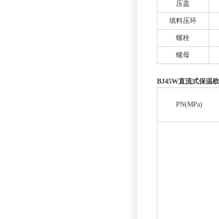
压盖
填料压环
螺栓
螺母
BJ45W直流式保温
PN(MPa)