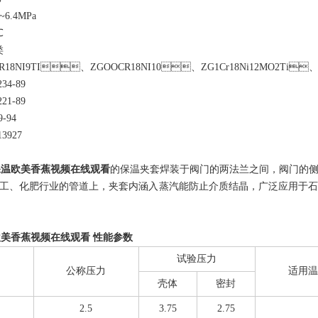
6.4MPa
℃
类
18NI9TI、ZGOOCR18NI10、ZG1Cr18Ni12MO2Ti
34-89
21-89
-94
3927
式保温欧美香蕉视频在线观看
的保温夹套焊装于阀门的两法兰之间，阀门的侧面
、化肥行业的管道上，夹套内涵入蒸汽能防止介质结晶，广泛应用于石油
欧美香蕉视频在线观看 性能参数
试验压力
公称压力
适用温
壳体
密封
2.5
3.75
2.75