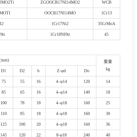
2MO2Ti
ZGOOCR17NI14MO2
WCB
2MOTI
OOCR17NI14MO
1Cr13
I2
1Cr17Ni2
35CrMoA
9ti
1Cr18NI9ti
45
mm)
重量
kg
D1
D2
b
Z-φd
Do
75
55
16
4–φ14
120
14
85
65
16
4–φ14
140
18
100
78
18
4–φ18
160
25
110
85
18
4–φ18
160
30
125
100
20
4–φ18
160
36
145
120
22
8-φ18
240
40