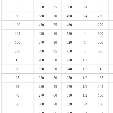
65
350
65
360
3/4
195
80
380
70
400
3/4
230
100
430
75
480
1
270
125
490
80
550
1
300
150
570
90
620
1
330
200
690
95
750
1
395
15
200
50
210
1/2
105
20
220
50
240
1/2
115
25
220
50
250
1/2
135
32
250
55
270
1/2
145
40
270
60
310
1/2
160
50
300
60
330
3/4
180