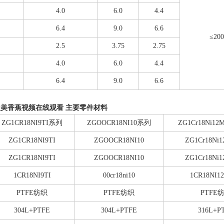
4.0
6.0
4.4
6.4
9.0
6.6
≤20
2.5
3.75
2.75
4.0
6.0
4.4
6.4
9.0
6.6
欧美香蕉视频在线观看 主要零件材料
ZG1CR18NI9TI系列
ZGOOCR18NI10系列
ZG1Cr18Ni1
ZG1CR18NI9TI
ZGOOCR18NI10
ZG1Cr18Ni1
ZG1CR18NI9TI
ZGOOCR18NI10
ZG1Cr18Ni1
1CR18NI9TI
00cr18ni10
1CR18NI1
PTFE纺织
PTFE纺织
PTFE
304L+PTFE
304L+PTFE
316L+P